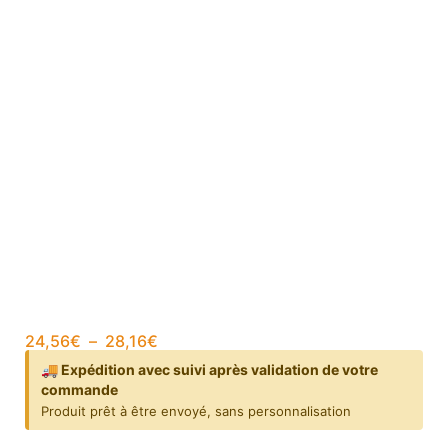
24,56
€
–
28,16
€
🚚 Expédition avec suivi après validation de votre
commande
Produit prêt à être envoyé, sans personnalisation