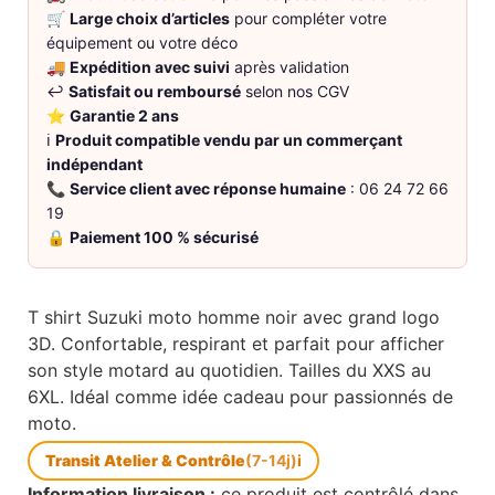
🛒
Large choix d’articles
pour compléter votre
équipement ou votre déco
🚚
Expédition avec suivi
après validation
↩️
Satisfait ou remboursé
selon nos CGV
⭐
Garantie 2 ans
ℹ️
Produit compatible vendu par un commerçant
indépendant
📞
Service client avec réponse humaine
: 06 24 72 66
19
🔒
Paiement 100 % sécurisé
T shirt Suzuki moto homme noir avec grand logo
3D. Confortable, respirant et parfait pour afficher
son style motard au quotidien. Tailles du XXS au
6XL. Idéal comme idée cadeau pour passionnés de
moto.
Transit Atelier & Contrôle
(7-14j)
i
Information livraison :
ce produit est contrôlé dans