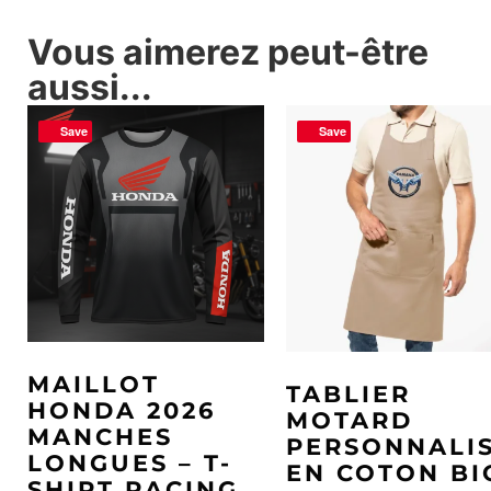
Vous aimerez peut-être
aussi...
Save
Save
MAILLOT
TABLIER
HONDA 2026
MOTARD
MANCHES
PERSONNALI
LONGUES – T-
EN COTON BI
SHIRT RACING