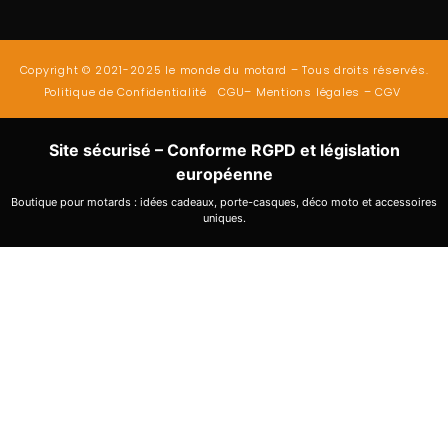
Copyright © 2021-2025 le monde du motard – Tous droits réservés.
Politique de Confidentialité
CGU
–
Mentions légales
–
CGV
Site sécurisé – Conforme RGPD et législation
européenne
Boutique pour motards : idées cadeaux, porte-casques, déco moto et accessoires
uniques.