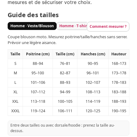
mesures et de sécuriser votre choix.
Guide des tailles
Homme · Veste/Blouson
Homme · T-shirt/Sweat
Homme · Pantal
Comment mesurer ?
Coupe blouson moto. Mesurez poitrine/taille/hanches sans serrer.
Prévoir une légère aisance.
Taille
Poitrine (cm)
Taille (cm)
Hanches (cm)
Hauteur
S
88–94
76–81
90–95
168–173
M
95–100
82–87
96–101
173–178
L
101–106
88–93
102–107
178–183
XL
107–112
94–99
108–113
183–188
XXL
113–118
100–105
114–119
188–193
XXXL
119–124
106–111
120–125
190–195
Entre deux tailles ou avec dorsale/hoodie : prenez la taille au-
dessus.