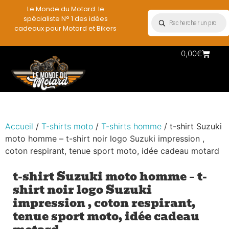
Le Monde du Motard le
spécialiste N° 1 des idées
cadeaux pour Motard et Bikers
0,00
€
Le
P
A
Vê
Mi
Dé
Ra
Accueil
/
T-shirts moto
/
T-shirts homme
/ t-shirt Suzuki
moto homme – t-shirt noir logo Suzuki impression ,
coton respirant, tenue sport moto, idée cadeau motard
t-shirt Suzuki moto homme – t-
shirt noir logo Suzuki
impression , coton respirant,
tenue sport moto, idée cadeau